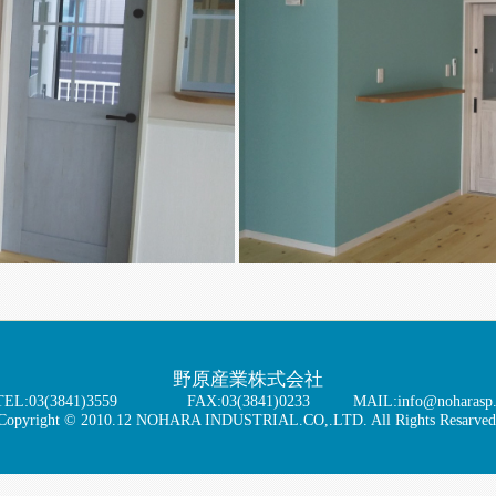
野原産業株式会社
TEL:03(3841)3559
FAX:03(3841)0233
MAIL:info@noharasp.
Copyright © 2010.12 NOHARA INDUSTRIAL.CO,.LTD. All Rights Resarved