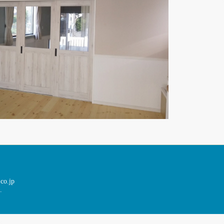
co.jp
.